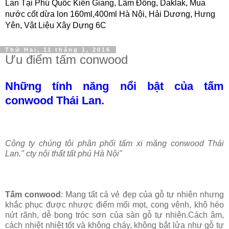
Lan Tại Phú Quốc Kiên Giang, Lâm Đồng, Daklak, Mua
nước cốt dừa lon 160ml,400ml Hà Nội, Hải Dương, Hưng
Yên, Vật Liệu Xây Dựng 6C
Thứ Hai, 11 tháng 1, 2016
Ưu điểm tấm conwood
Những tính năng nổi bật của tấm
conwood Thái Lan.
Công ty chúng tôi phân phối tấm xi măng conwood Thái
Lan."
cty nội thất tất phú Hà Nội"
Tấm conwood
: Mang tất cả vẻ đẹp của gỗ tự nhiên nhưng
khắc phục được nhược điểm mối mọt, cong vênh, khô héo
nứt rãnh, dễ bong tróc sơn của sàn gỗ tự nhiên.Cách âm,
cách nhiệt nhiệt tốt và không cháy, không bắt lửa như gỗ tự