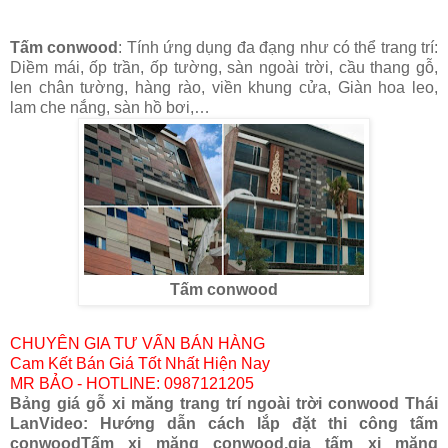
Tấm conwood
:
Tính ứng dụng đa đạng như có thể trang trí:
Diềm mái, ốp trần, ốp tường, sàn ngoài trời, cầu thang gỗ,
len chân tường, hàng rào, viền khung cửa, Giàn hoa leo,
lam che nắng, sàn hồ bơi,…
Tấm conwood
CHUYÊN GIA TƯ VẤN BÁN HÀNG
Cam Kết Bán Giá Tốt Nhất Hiện Nay
MR BẢO - HOTLINE: 0987121205
Bảng giá gỗ xi măng trang trí ngoài trời conwood Thái
Lan
Video: Hướng dẫn cách lắp đặt thi công tấm
conwood
Tấm xi măng conwood,gia tấm xi măng