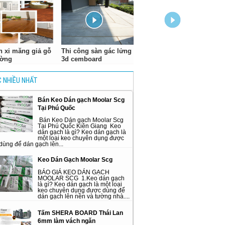
 xi măng giả gỗ
Thi công sàn gác lửng
ường
3d cemboard
 NHIỀU NHẤT
Bán Keo Dán gạch Moolar Scg
Tại Phú Quốc
Bán Keo Dán gạch Moolar Scg
Tại Phú Quốc Kiên Giang Keo
dán gạch là gì? Keo dán gạch là
một loại keo chuyên dụng được
dùng để dán gạch lên...
Keo Dán Gạch Moolar Scg
BÁO GIÁ KEO DÁN GẠCH
MOOLAR SCG 1.Keo dán gạch
là gì? Keo dán gạch là một loại
keo chuyên dụng được dùng để
dán gạch lên nền và tường nhà....
Tấm SHERA BOARD Thái Lan
6mm làm vách ngăn