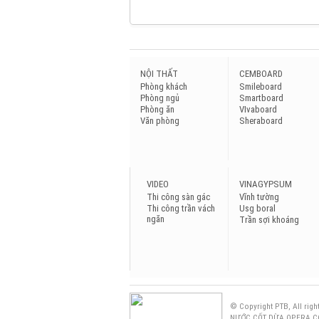
NỘI THẤT
CEMBOARD
Phòng khách
Smileboard
Phòng ngủ
Smartboard
Phòng ăn
VIvaboard
Văn phòng
Sheraboard
VIDEO
VINAGYPSUM
Thi công sàn gác
Vĩnh tường
Thi công trần vách
Usg boral
ngăn
Trần sợi khoáng
© Copyright PTB, All righ
NƯỚC CỐT DỪA OPERA C