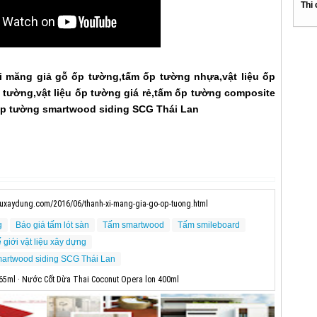
Thi
i măng giả gỗ ốp tường,tấm ốp tường nhựa,vật liệu ốp
tường,vật liệu ốp tường giá rẻ,tấm ốp tường composite
 ốp tường smartwood siding SCG Thái Lan
ieuxaydung.com/2016/06/thanh-xi-mang-gia-go-op-tuong.html
g
Báo giá tấm lót sàn
Tấm smartwood
Tấm smileboard
 giới vật liệu xây dựng
smartwood siding SCG Thái Lan
65ml · Nước Cốt Dừa Thai Coconut Opera lon 400ml