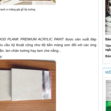
hanh xi măng giả gỗ ốp tường
OD PLANK PREMIUM ACRYLIC PAINT
được sản xuất đáp
Bán
yêu cầu kỹ thuật cũng như độ bền màng sơn đối với các ứng
Tấm
ngă
ần, len chân tường hay lam che nắng...
y:
Bán
HƯỚ