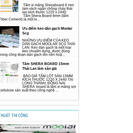
Tấm xi măng Sheraboard 6 mm
làm vách ngăn chống cháy thái
lan kích thước 1220 x 2440
Tấm Shera Board 6mm (tấm
Fiber Cement) là một lo...
Ưu điểm keo dán gạch Moolar
Scg
NHỮNG ƯU ĐIỂM CỦA KEO
DÁN GẠCH MOOLAR SCG THÁI
LAN. Keo dán gạch là một loại
keo chuyên dụng, được dùng
trong công đoạn dán gạch lên nền hoặ...
Tấm SHERA BOARD 15mm
Thái Lan làm sàn giả
BÁO GIÁ TẤM LÓT SÀN 15MM
KÍCH THƯỚC 1220 X 2440 TẠI
LONG THÀNH, ĐỒNG NAI
SHERA board là tấm xi măng sợi
cellulose sản xuất theo công nghệ ...
THUẬT THI CÔNG