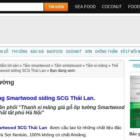
SEA FOOD
COCONUT
FOOD
TÌM KIẾM
ÀN GỖ
THI CÔNG
BÁO GIÁ
BAOFOOD
COCONUT
SƠN
CHỐNG THẤM
XỬ LÝ MỐI 
tấm lót sàn
»
Tấm smartwood
»
Tấm smileboard
»
Tấm xi măng
»
Thế
VID
rtwood siding SCG Thái Lan
»
Bạn đang xem:
tường
ng Smartwood siding SCG Thái Lan.
ân phối "
Thanh xi măng giả gỗ ốp tường Smartwood
hất tất phú Hà Nội"
artwood SCG Thái Lan
được cấu tạo từ những chất liệu đặc
Báo g
và Sợi Xenlulo, 100% không có chất Amiăng.