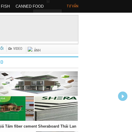
M
 FISH
CANNED FOOD
TƯ VẤN
MR BẢO
10
NỐI
VIDEO
ẢNH
EO
iá Tấm fiber cement Sheraboard Thái Lan