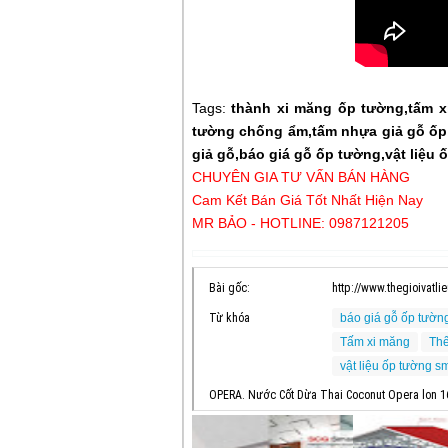
Tags:
thành xi măng ốp tường,tấm x
tường chống ẩm,tấm nhựa giả gỗ ốp 
giả gỗ,báo giá gỗ ốp tường,vật liệu
CHUYÊN GIA TƯ VẤN BÁN HÀNG
Cam Kết Bán Giá Tốt Nhất Hiện Nay
MR BẢO - HOTLINE: 0987121205
Bài gốc:
http://www.thegioivatl
Từ khóa
báo giá gỗ ốp tườn
Tấm xi măng
Thế
vật liệu ốp tường 
OPERA. Nước Cốt Dừa Thai Coconut Opera lon 1