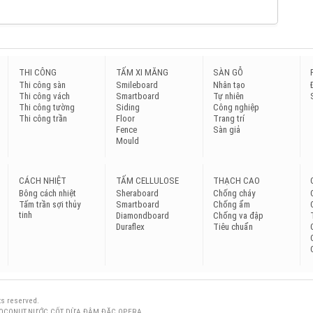
THI CÔNG
TẤM XI MĂNG
SÀN GỖ
Thi công sàn
Smileboard
Nhân tạo
Thi công vách
Smartboard
Tự nhiên
Thi công tường
Siding
Công nghiệp
Thi công trần
Floor
Trang trí
Fence
Sàn giả
Mould
CÁCH NHIỆT
TẤM CELLULOSE
THẠCH CAO
Bông cách nhiệt
Sheraboard
Chống cháy
Tấm trần sợi thủy
Smartboard
Chống ẩm
tinh
Diamondboard
Chống va đập
Duraflex
Tiêu chuẩn
ts reserved.
OCONUT,NƯỚC CỐT DỪA ĐẬM ĐẶC OPERA