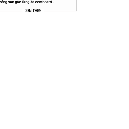
 công sàn gác lửng 3d cemboard .
XEM THÊM