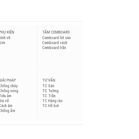
PHỤ KIỆN
TẤM CEMBOARD
Đinh vít
Cemboard lót sàn
Sơn
Cemboard vách
Cemboard trần
GIẢI PHÁP
TƯ VẤN
Chống cháy
TC Sàn
Chống nóng
TC Tường
Tiêu âm
TC Trần
Gia cố
TC Hàng rào
Cách âm
TC Hồ bơi
Chống ẩm