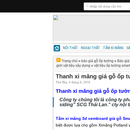
NỘI THẤT
NGOẠI THẤT
TẤM XI MĂNG
S
Trang chủ
»
báo giá gỗ ốp tường
»
Báo giá 
giới vật liệu xây dựng
»
vật liệu ốp tường sma
Thanh xi măng giả gỗ ốp 
Thứ Bảy, 4 tháng 6, 2016
Thanh xi măng giả gỗ ốp tườ
Công ty chúng tôi là công ty ph
siding" SCG Thái Lan."
cty nội t
Tấm xi măng 3d cemboard giả gỗ Sm
biệt được lựa chọ gồm Ximăng Potland 