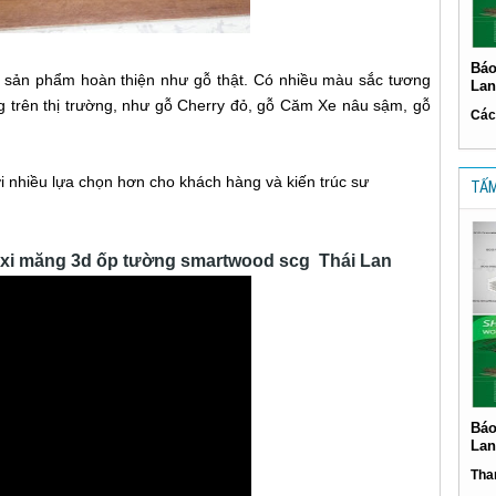
Báo
 sản phẩm hoàn thiện như gỗ thật. Có nhiều màu sắc tương
Lan
g trên thị trường, như gỗ Cherry đỏ, gỗ Căm Xe nâu sậm, gỗ
Các
với nhiều lựa chọn hơn cho khách hàng và kiến trúc sư
TẤM
 xi măng 3d ốp tường smartwood scg Thái Lan
Báo
Lan
Tha